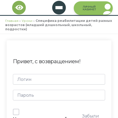
Перейти
ЛИЧНЫЙ
к
КАБИНЕТ
содержимому
Главная
»
Уроки
»
Специфика реабилитации детей разных
возрастов (младший дошкольный, школьный,
подростки)
Привет, с возвращением!
Забыли