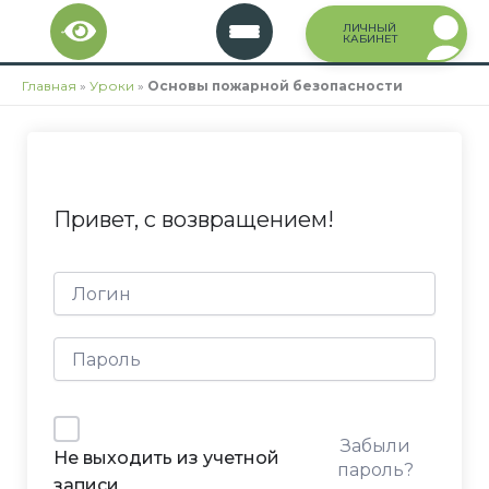
Перейти
ЛИЧНЫЙ
к
КАБИНЕТ
содержимому
Главная
»
Уроки
»
Основы пожарной безопасности
Привет, с возвращением!
Забыли
Не выходить из учетной
пароль?
записи