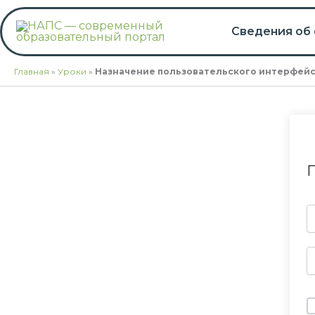
Перейти
к
Сведения об
содержимому
Главная
»
Уроки
»
Назначение пользовательского интерфейс
П