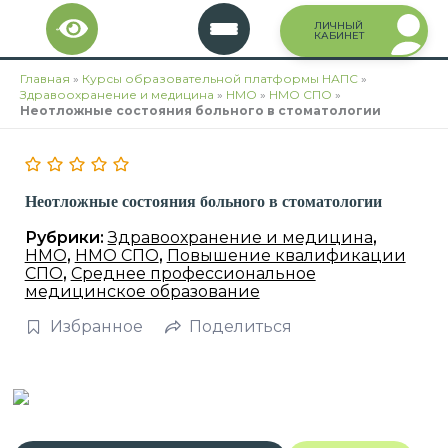
Перейти
ЛИЧНЫЙ
к
КАБИНЕТ
содержимому
Главная
»
Курсы образовательной платформы НАПС
»
Здравоохранение и медицина
»
НМО
»
НМО СПО
»
Неотложные состояния больного в стоматологии
Неотложные состояния больного в стоматологии
Рубрики:
Здравоохранение и медицина
,
НМО
,
НМО СПО
,
Повышение квалификации
СПО
,
Среднее профессиональное
медицинское образование
Избранное
Поделиться