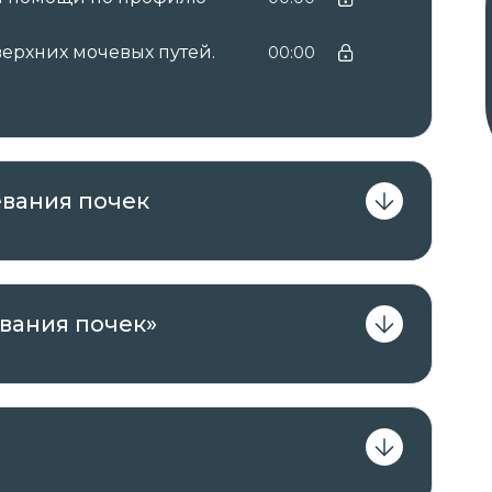
м, необходимым для исполнения
верхних мочевых путей.
00:00
вы получаете документы установленного
ым курсом:
евания почек
с зачислением баллов НМО →
удостоверение
ачислением баллов НМО.
вания почек»
регистрируются в системе ФИС ФРДО.
втор курса.
 удобное для вас время с ПК, ноутбука,