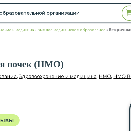
 образовательной организации
нение и медицина
»
Высшее медицинское образование
»
Вторичные
ия почек (НМО)
ование
,
Здравоохранение и медицина
,
НМО
,
НМО В
зывы