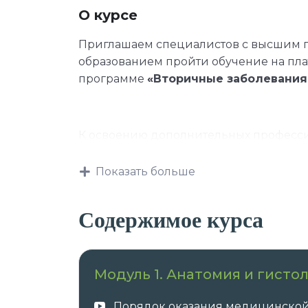
О курсе
Приглашаем специалистов с высшим
образованием пройти обучение на пл
программе
«Вторичные заболевания
К освоению дополнительных професси
Показать больше
лица, имеющие среднее професс
лица, получающие среднее проф
Содержимое курса
Данная программа учитывает профес
Модуль 1. Анатомия и гисто
требования, указанные в квалификаци
профессии и специальности, или ква
Порядок оказания медицинско