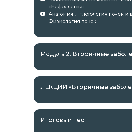
профессиональным знаниям и навыка
«Нефрология»
должностных обязанностей.
Анатомия и гистология почек и 
Физиология почек
После успешного окончания обучения 
образца в соответствии с приобретённ
Модуль 2. Вторичные забол
курс повышения квалификации 
о повышении квалификации с з
ЛЕКЦИИ «Вторичные заболе
✓ Документы о пройденном обучении 
✓ Оригиналы документов направляет а
Итоговый тест
Проходить обучение вы можете в любое