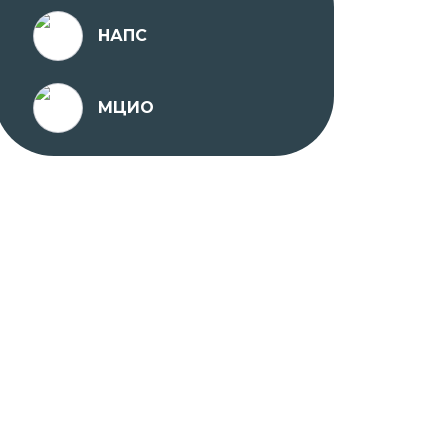
НАПС
МЦИО