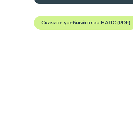
планшета или телефона, подключенного
Скачать учебный план НАПС (PDF)
На платформе предоставляется доступ
заданиям, которые помогут вам освоит
квалификацию.
Курс разработан опытными специалис
требованиями и стандартами в облас
Присоединяйтесь к нашей платформе 
профессиональные навыки в удобном 
Если у вас остались вопросы или вам