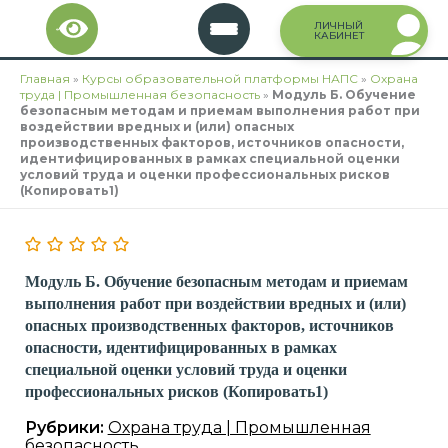
Перейти
ЛИЧНЫЙ
к
КАБИНЕТ
содержимому
Главная
»
Курсы образовательной платформы НАПС
»
Охрана
труда | Промышленная безопасность
»
Модуль Б. Обучение
безопасным методам и приемам выполнения работ при
воздействии вредных и (или) опасных
производственных факторов, источников опасности,
идентифицированных в рамках специальной оценки
условий труда и оценки профессиональных рисков
(Копировать1)
Модуль Б. Обучение безопасным методам и приемам
выполнения работ при воздействии вредных и (или)
опасных производственных факторов, источников
опасности, идентифицированных в рамках
специальной оценки условий труда и оценки
профессиональных рисков (Копировать1)
Рубрики:
Охрана труда | Промышленная
безопасность