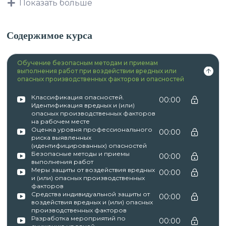
Показать больше
охраны труда согласно требований,
предусмотренных Постановлением
Правительства РФ №2464 от 24.12.2021 г.»
Содержимое курса
После успешного окончания обучения вы
Обучение безопасным методам и приемам
получаете выписку из протокола работы
выполнения работ при воздействии вредных или
комиссии
опасных производственных факторов и опасностей
Автор курса —
АНО ДПО «Региональная
Классификация опасностей.
00:00
Идентификация вредных и (или)
академия тактической медицины и первой
опасных производственных факторов
на рабочем месте
помощи (РАТМЕД)»
(ИНН 7802893552, ОГРН
Оценка уровня профессионального
00:00
1217800069783, адрес: г. Санкт-Петербург, ул.
риска выявленных
(идентифицированных) опасностей
Белоостровская, д. 22, БЦ Черная Речка, 4 этаж,
Безопасные методы и приемы
00:00
офис 43).
выполнения работ
Меры защиты от воздействия вредных
00:00
и (или) опасных производственных
Регистрационный номер лицензии на
факторов
осуществление образовательной деятельности:
Средства индивидуальной защиты от
00:00
воздействия вредных и (или) опасных
производственных факторов
№ Л035-01271-78/00176671, выданная
Разработка мероприятий по
00:00