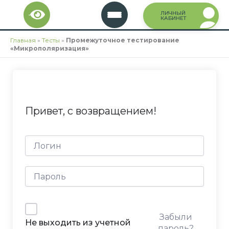
Перейти
ЛИЧНЫЙ
к
КАБИНЕТ
содержимому
Главная
»
Тесты
»
Промежуточное тестирование
«Микрополяризация»
Привет, с возвращением!
Забыли
Не выходить из учетной
пароль?