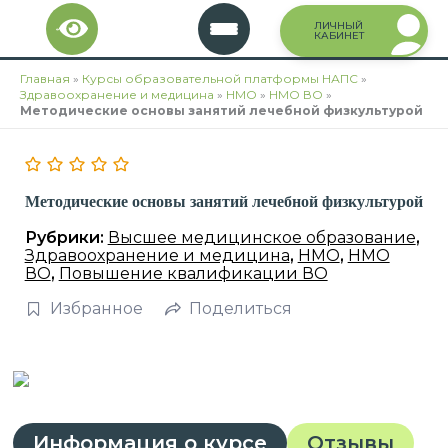
Перейти
ЛИЧНЫЙ
к
КАБИНЕТ
содержимому
Главная
»
Курсы образовательной платформы НАПС
»
Здравоохранение и медицина
»
НМО
»
НМО ВО
»
Методические основы занятий лечебной физкультурой
Методические основы занятий лечебной физкультурой
Рубрики:
Высшее медицинское образование
,
Здравоохранение и медицина
,
НМО
,
НМО
ВО
,
Повышение квалификации ВО
Избранное
Поделиться
Информация о курсе
Отзывы