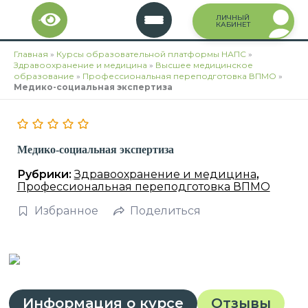
Перейти
ЛИЧНЫЙ
к
КАБИНЕТ
содержимому
Главная
»
Курсы образовательной платформы НАПС
»
Здравоохранение и медицина
»
Высшее медицинское
образование
»
Профессиональная переподготовка ВПМО
»
Медико-социальная экспертиза
Медико-социальная экспертиза
Рубрики:
Здравоохранение и медицина
,
Профессиональная переподготовка ВПМО
Избранное
Поделиться
Информация о курсе
Отзывы