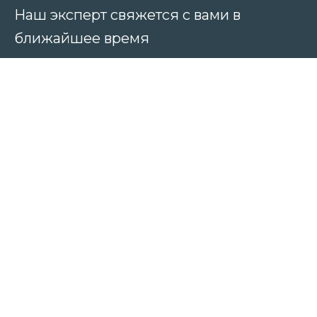
Наш эксперт свяжется с вами в
ближайшее время
Принимаю условия обработки персональных
данных
Главная
Все курсы
Услуги
Новости
Консультации по обучению:
+7 (812) 467-83-96
Наш email: