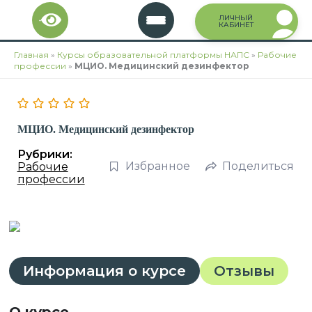
Перейти
ЛИЧНЫЙ
к
КАБИНЕТ
содержимому
Главная
»
Курсы образовательной платформы НАПС
»
Рабочие
профессии
»
МЦИО. Медицинский дезинфектор
МЦИО. Медицинский дезинфектор
Рубрики:
Избранное
Поделиться
Рабочие
профессии
Информация о курсе
Отзывы