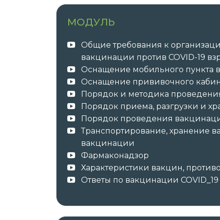
МОДУЛЬ
После успешного окончания обучения 
Общие требования к организац
образца в соответствии с приобретённ
вакцинации против COVID-19 вз
курс повышения квалификации 
Оснащение мобильного пункта 
о повышении квалификации с з
Оснащение прививочного кабин
Порядок и методика проведени
Порядок приема, разгрузки и х
Порядок проведения вакцинаци
✓ Документы о пройденном обучении 
Транспортирование, хранение ва
вакцинации
✓ Оригиналы документов направляет а
Фармаконадзор
Характеристики вакцин, проти
Ответы по вакцинации COVID_19
Автор курса —
ООО «Международный 
ИНН 7802703057, ОГРН 1207800017292, ад
Просвещения, д. 15, лит. А, пом. 129-Н.