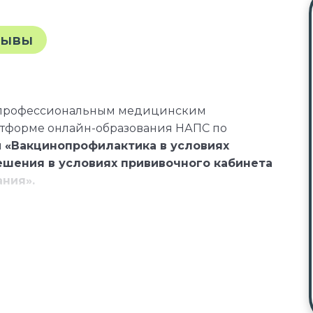
зывы
 профессиональным медицинским
атформе онлайн-образования НАПС по
и
«Вакцинопрофилактика в условиях
ешения в условиях прививочного кабинета
ния».
сиональные стандарты, квалификационные
онных справочниках по должности,
лификационному требованию к
м, необходимым для исполнения