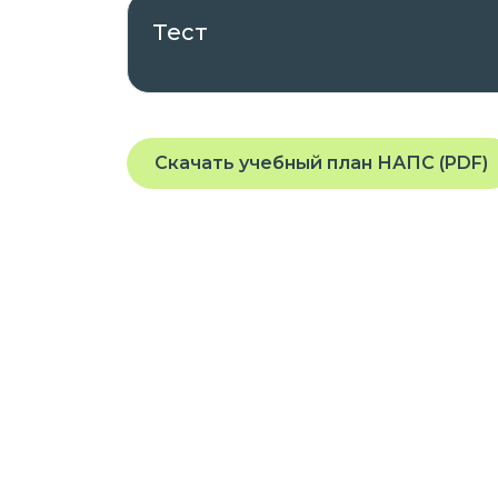
Тест
Регистрационный номер лицензии на
деятельности:
№ Л035-01271-78/00176741, выда
Правительства Санкт-Петербурга
Скачать учебный план НАПС (PDF)
2021 года, срок действия – бесср
№ 4192, выданная Комитетом по 
на основании Распоряжения от 22
Проходить обучение вы можете в любое
планшета или телефона, подключенного
На платформе предоставляется доступ
заданиям, которые помогут вам освоит
квалификацию.