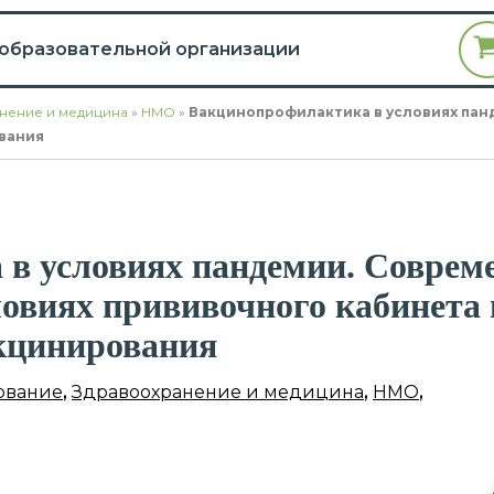
 образовательной организации
нение и медицина
»
НМО
»
Вакцинопрофилактика в условиях пан
вания
в условиях пандемии. Соврем
ловиях прививочного кабинета
кцинирования
ование
,
Здравоохранение и медицина
,
НМО
,