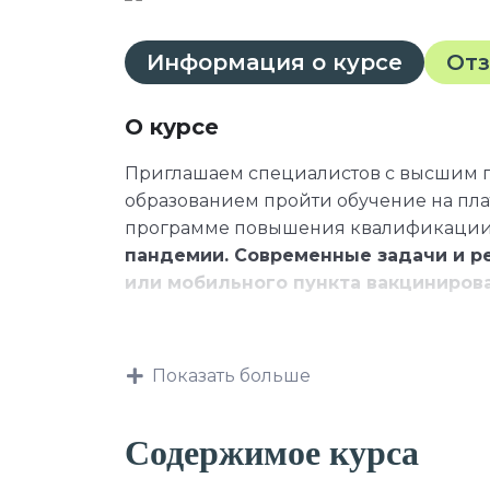
Информация о курсе
От
О курсе
Приглашаем специалистов с высшим
образованием пройти обучение на пл
программе повышения квалификаци
пандемии. Современные задачи и р
или мобильного пункта вакцинирова
Данная программа учитывает профес
Показать больше
требования, указанные в квалификаци
профессии и специальности, или ква
Содержимое курса
профессиональным знаниям и навыка
должностных обязанностей.