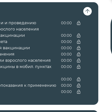
вы получаете документы установленного
ии и проведению
00:00
ым курсом:
рослого населения
с зачислением баллов НМО →
удостоверение
вакцинации
00:00
ачислением баллов НМО.
ета
00:00
я вакцинации
00:00
ранения
00:00
и взрослого населения
00:00
регистрируются в системе ФИС ФРДО.
кцины в мобил. пунктах
00:00
втор курса.
00:00
вопоказания к применению
00:00
00:00
центр инноваций и обучения»
(МЦИО).
рес: 194358, Россия, г. Санкт-Петербург, пр.