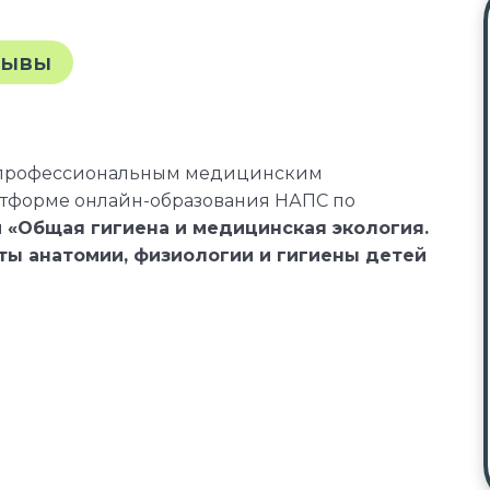
зывы
 профессиональным медицинским
атформе онлайн-образования НАПС по
и
«Общая гигиена и медицинская экология.
ты анатомии, физиологии и гигиены детей
сиональные стандарты, квалификационные
онных справочниках по должности,
лификационному требованию к
м, необходимым для исполнения