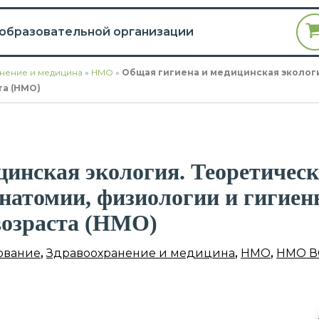
 образовательной организации
нение и медицина
»
НМО
»
Общая гигиена и медицинская эколог
та (НМО)
инская экология. Теоретическ
натомии, физиологии и гигиен
возраста (НМО)
ование
,
Здравоохранение и медицина
,
НМО
,
НМО В