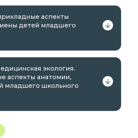
 осуществление образовательной
 прикладные аспекты
гиены детей младшего
нная Комитетом по образованию
 на основании Распоряжения от 14 декабря
очно;
образованию Правительства Санкт-Петербурга
 июля 2020 года, срок действия – бессрочно.
едицинская экология.
е аспекты анатомии,
 удобное для вас время с ПК, ноутбука,
ей младшего школьного
 к сети Интернет.
 к различным учебным материалам, тестам и
ь материал курсов и повысить