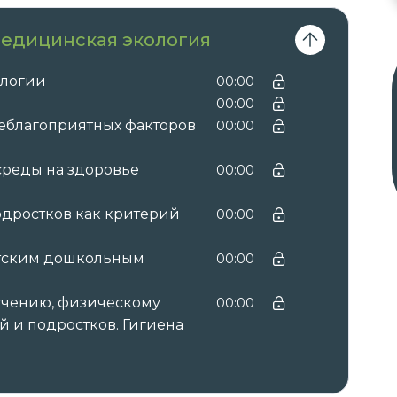
медицинская экология
вы получаете документы установленного
ологии
00:00
ым курсом:
00:00
с зачислением баллов НМО →
удостоверение
еблагоприятных факторов
00:00
ачислением баллов НМО.
среды на здоровье
00:00
одростков как критерий
00:00
регистрируются в системе ФИС ФРДО.
етским дошкольным
00:00
втор курса.
учению, физическому
00:00
 и подростков. Гигиена
центр инноваций и обучения»
(МЦИО).
рес: 194358, Россия, г. Санкт-Петербург, пр.