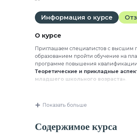
Информация о курсе
От
О курсе
Приглашаем специалистов с высшим
образованием пройти обучение на пл
программе повышения квалификаци
Теоретические и прикладные аспек
младшего школьного возраста»
.
Данная программа учитывает профес
Показать больше
требования, указанные в квалификаци
профессии и специальности, или ква
Содержимое курса
профессиональным знаниям и навыка
должностных обязанностей.