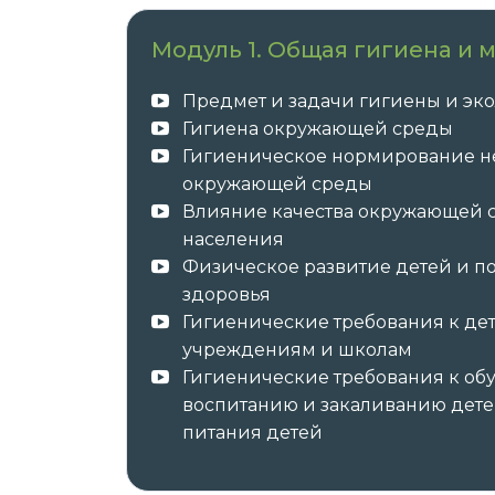
Модуль 1. Общая гигиена и 
После успешного окончания обучения 
Предмет и задачи гигиены и эк
образца в соответствии с приобретённ
Гигиена окружающей среды
курс повышения квалификации 
Гигиеническое нормирование н
о повышении квалификации с з
окружающей среды
Влияние качества окружающей 
населения
Физическое развитие детей и п
✓ Документы о пройденном обучении 
здоровья
Гигиенические требования к д
✓ Оригиналы документов направляет а
учреждениям и школам
Гигиенические требования к об
воспитанию и закаливанию детей
Автор курса —
ООО «Международный 
питания детей
ИНН 7802703057, ОГРН 1207800017292, ад
Просвещения, д. 15, лит. А, пом. 129-Н.