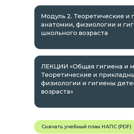
Регистрационный номер лицензии на
Модуль 2. Теоретические и
деятельности:
анатомии, физиологии и ги
№ Л035-01271-78/00176741, выда
школьного возраста
Правительства Санкт-Петербурга
2021 года, срок действия – бесср
№ 4192, выданная Комитетом по 
на основании Распоряжения от 22
ЛЕКЦИИ «Общая гигиена и м
Теоретические и прикладны
Проходить обучение вы можете в любое
физиологии и гигиены дет
планшета или телефона, подключенного
возраста»
На платформе предоставляется доступ
заданиям, которые помогут вам освоит
квалификацию.
Скачать учебный план НАПС (PDF)