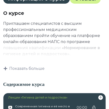
О курсе
Приглашаем специалистов с высшим
профессиональным медицинским
образованием пройти обучение на платформе
онлайн-образования НАПС по программе
повышения квалификации
«Нормирование в
гигиене детей и подростков».
Показать больше
Данная программа учитывает
профессиональные стандарты,
Содержимое курса
квалификационные требования, указанные в
квалификационных справочниках по должности,
Лекции «Гигиена детей и подростков»
профессии и специальности, или
квалификационному требованию к
Современная гигиена и её место в
00:00