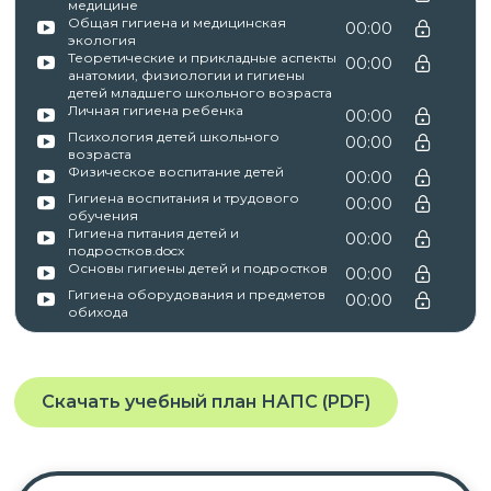
профессиональным знаниям и навыкам,
медицине
Общая гигиена и медицинская
00:00
необходимым для исполнения должностных
экология
Теоретические и прикладные аспекты
обязанностей.
00:00
анатомии, физиологии и гигиены
детей младшего школьного возраста
Личная гигиена ребенка
00:00
Психология детей школьного
00:00
После успешного окончания обучения вы
возраста
Физическое воспитание детей
получаете документы установленного образца в
00:00
Гигиена воспитания и трудового
00:00
соответствии с приобретённым курсом:
обучения
Гигиена питания детей и
00:00
курс повышения квалификации с
подростков.docx
Основы гигиены детей и подростков
00:00
зачислением баллов НМО
Гигиена оборудования и предметов
00:00
→
удостоверение о повышении
обихода
квалификации с зачислением баллов
НМО.
Скачать учебный план НАПС (PDF)
✓ Документы о пройденном обучении
регистрируются в системе ФИС ФРДО.