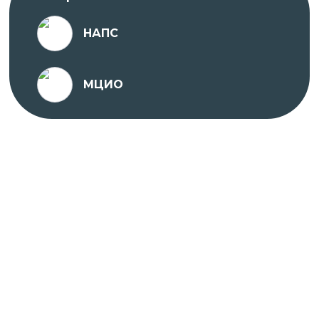
срок действия – бессрочно;
№ 4192, выданная Комитетом по
НАПС
образованию Правительства Санкт-
Петербурга на основании Распоряжения от
22 июля 2020 года, срок действия –
МЦИО
бессрочно.
Проходить обучение вы можете в любое удобное
для вас время с ПК, ноутбука, планшета или
телефона, подключенного к сети Интернет.
На платформе предоставляется доступ к
различным учебным материалам, тестам и
заданиям, которые помогут вам освоить
материал курсов и повысить квалификацию.
Курс разработан опытными специалистами в