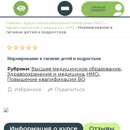
Перейти
ЛИЧНЫЙ
к
КАБИНЕТ
содержимому
Главная
»
Курсы образовательной платформы НАПС
»
Здравоохранение и медицина
»
НМО
»
Нормирование в
гигиене детей и подростков
Нормирование в гигиене детей и подростков
Рубрики:
Высшее медицинское образование
,
Здравоохранение и медицина
,
НМО
,
Повышение квалификации ВО
Избранное
Поделиться
Информация о курсе
Отзывы