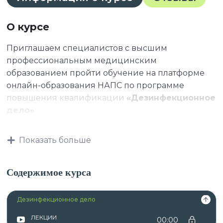
О курсе
Приглашаем специалистов с высшим
профессиональным медицинским
образованием пройти обучение на платформе
онлайн-образования НАПС по программе
повышения квалификации
«Дезинфекционное
дело»
Показать больше
Данная программа учитывает
профессиональные стандарты,
Содержимое курса
квалификационные требования, указанные в
квалификационных справочниках по должности,
Дезинфекционное дело
профессии и специальности, или
квалификационному требованию к
ЛЕКЦИИ
00:00