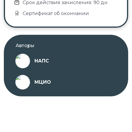
Срок действия зачисления: 90 дн
✓ Оригиналы документов направляет автор
Сертификат об окончании
курса.
Автор курса —
ООО «Международный центр
Авторы
инноваций и обучения»
(МЦИО).
НАПС
ИНН 7802703057, ОГРН 1207800017292, адрес:
194358, Россия, г. Санкт-Петербург, пр.
Просвещения, д. 15, лит. А, пом. 129-Н.
МЦИО
Регистрационный номер лицензии на
осуществление образовательной деятельности:
№ Л035-01271-78/00176741, выданная
Комитетом по образованию Правительства
Санкт-Петербурга на основании
Распоряжения от 14 декабря 2021 года,