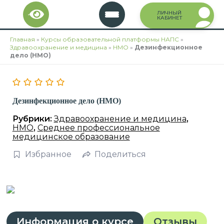
Перейти
ЛИЧНЫЙ
к
КАБИНЕТ
содержимому
Главная
»
Курсы образовательной платформы НАПС
»
Здравоохранение и медицина
»
НМО
»
Дезинфекционное
дело (НМО)
Дезинфекционное дело (НМО)
Рубрики:
Здравоохранение и медицина
,
НМО
,
Среднее профессиональное
медицинское образование
Избранное
Поделиться
Информация о курсе
Отзывы