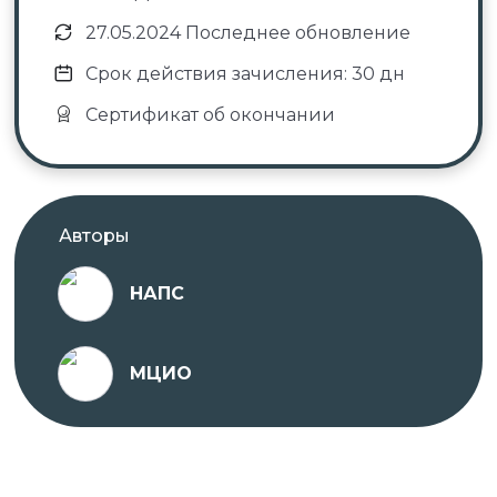
Санкт-Петербурга на основании
27.05.2024 Последнее обновление
Распоряжения от 14 декабря 2021 года,
срок действия – бессрочно;
Срок действия зачисления: 30 дн
№ 4192, выданная Комитетом по
Сертификат об окончании
образованию Правительства Санкт-
Петербурга на основании Распоряжения от
22 июля 2020 года, срок действия –
бессрочно.
Авторы
Проходить обучение вы можете в любое удобное
для вас время с ПК, ноутбука, планшета или
НАПС
телефона, подключенного к сети Интернет.
МЦИО
На платформе предоставляется доступ к
различным учебным материалам, тестам и
заданиям, которые помогут вам освоить
материал курсов и повысить квалификацию.