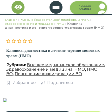
Перейти
ЛИЧНЫЙ
к
КАБИНЕТ
содержимому
Главная
»
Курсы образовательной платформы НАПС
»
Здравоохранение и медицина
»
НМО
»
Клиника,
диагностика и лечение черепно-мозговых травм (НМО)
Клиника, диагностика и лечение черепно-мозговых
травм (НМО)
Рубрики:
Высшее медицинское образование
,
Здравоохранение и медицина
,
НМО
,
НМО
ВО
,
Повышение квалификации ВО
Избранное
Поделиться