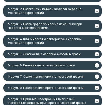
профессии и специальности, или
квалификационному требованию к
Модуль 2. Патогенез и патофизиология черепно-
профессиональным знаниям и навыкам,
мозговых повреждений
необходимым для исполнения должностных
обязанностей.
Модуль 3. Патоморфологические изменения при
черепно-мозговой травме
Модуль 4. Клиническая характеристика черепно-
После успешного окончания обучения вы
мозговых повреждений
получаете документы установленного образца в
Модуль 5. Диагностика черепно-мозговых травм
соответствии с приобретённым курсом:
курс повышения квалификации с
Модуль 6. Лечение черепно-мозговых травм
зачислением баллов НМО
→
удостоверение о повышении
Модуль 7. Осложнения черепно-мозговой травмы
квалификации с зачислением баллов
НМО.
Модуль 8. Последствия черепно-мозговой травмы
Модуль 9. Принципы построения диагноза и
экспертные вопросы при черепно-мозговой травме