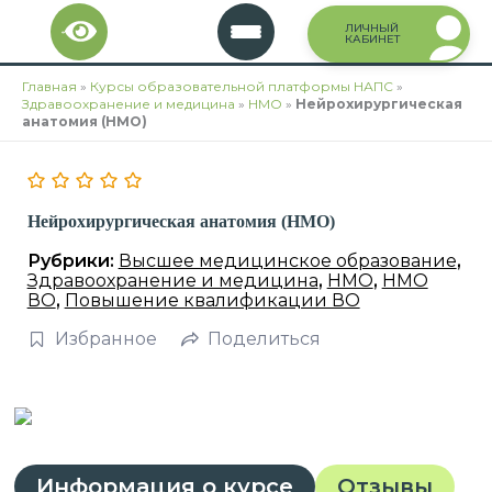
Перейти
ЛИЧНЫЙ
к
КАБИНЕТ
содержимому
Главная
»
Курсы образовательной платформы НАПС
»
Здравоохранение и медицина
»
НМО
»
Нейрохирургическая
анатомия (НМО)
Нейрохирургическая анатомия (НМО)
Рубрики:
Высшее медицинское образование
,
Здравоохранение и медицина
,
НМО
,
НМО
ВО
,
Повышение квалификации ВО
Избранное
Поделиться
Информация о курсе
Отзывы