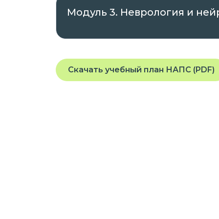
на основании Распоряжения от 22
Модуль 3. Неврология и не
Проходить обучение вы можете в любое
планшета или телефона, подключенного
Скачать учебный план НАПС (PDF)
На платформе предоставляется доступ
заданиям, которые помогут вам освоит
квалификацию.
Курс разработан опытными специалис
требованиями и стандартами в облас
Присоединяйтесь к нашей платформе 
профессиональные навыки в удобном 
Если у вас остались вопросы или вам