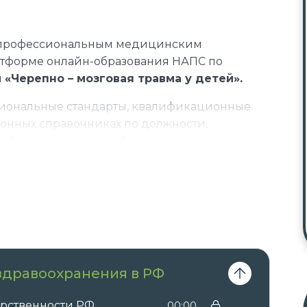
 профессиональным медицинским
атформе онлайн-образования НАПС по
и
«Черепно – мозговая травма у детей».
сиональные стандарты, квалификационные
онных справочниках по должности,
лификационному требованию к
м, необходимым для исполнения
вы получаете документы установленного
ым курсом:
 здравоохранения в РФ
с зачислением баллов НМО →
удостоверение
ачислением баллов НМО.
арственности РФ
00:00