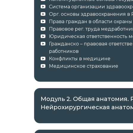
Система организации здравоохр
Орг. основы здравоохранения в
✓ Документы о пройденном обучении 
Права граждан в области охраны
Правовое рег. труда медработни
✓ Оригиналы документов направляет а
Юридическая ответственность 
Гражданско – правовая ответст
работников
Автор курса —
ООО «Международный 
Конфликты в медицине
Медицинское страхование
ИНН 7802703057, ОГРН 1207800017292, ад
Просвещения, д. 15, лит. А, пом. 129-Н.
Регистрационный номер лицензии на
деятельности:
Модуль 2. Общая анатомия. Ра
Нейрохирургическая анатом
№ Л035-01271-78/00176741, выда
Правительства Санкт-Петербурга
2021 года, срок действия – бесср
№ 4192, выданная Комитетом по 