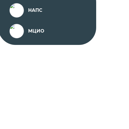
НАПС
МЦИО