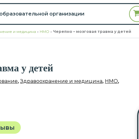
 образовательной организации
нение и медицина
»
НМО
»
Черепно – мозговая травма у детей
авма у детей
ование
,
Здравоохранение и медицина
,
НМО
,
зывы