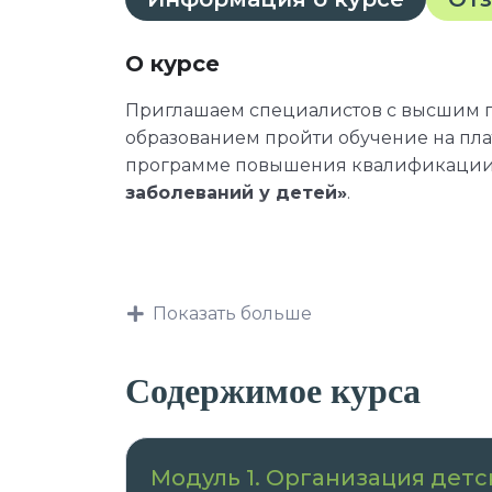
О курсе
Приглашаем специалистов с высшим
образованием пройти обучение на пл
программе повышения квалификаци
заболеваний у детей»
.
Данная программа учитывает профес
требования, указанные в квалификаци
Показать больше
профессии и специальности, или ква
профессиональным знаниям и навыка
Содержимое курса
должностных обязанностей.
Модуль 1. Организация дет
После успешного окончания обучения 