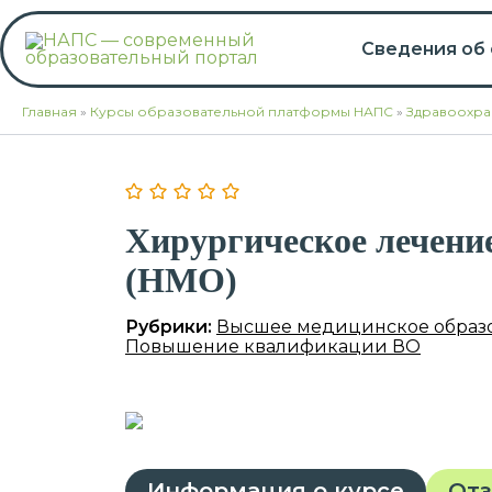
Перейти
к
Сведения об
содержимому
Главная
»
Курсы образовательной платформы НАПС
»
Здравоохра
Хирургическое лечение
(НМО)
Рубрики:
Высшее медицинское образ
Повышение квалификации ВО
Информация о курсе
От