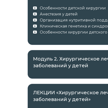
образца в соответствии с приобретённ
Особенности детской хирургии
курс повышения квалификации 
Анестезия у детей
о повышении квалификации с з
Организация нутритивной под
Клиническая генетика и синдр
Особенности хирургии детского 
✓ Документы о пройденном обучении 
✓ Оригиналы документов направляет а
Модуль 2. Хирургическое л
заболеваний у детей
Автор курса —
ООО «Международный 
ИНН 7802703057, ОГРН 1207800017292, ад
Просвещения, д. 15, лит. А, пом. 129-Н.
ЛЕКЦИИ «Хирургическое ле
Регистрационный номер лицензии на
заболеваний у детей»
деятельности: