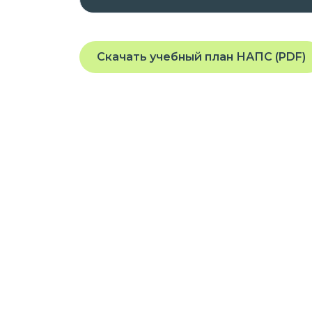
№ Л035-01271-78/00176741, выда
Правительства Санкт-Петербурга
2021 года, срок действия – бесср
Скачать учебный план НАПС (PDF)
№ 4192, выданная Комитетом по 
на основании Распоряжения от 22
Проходить обучение вы можете в любое
планшета или телефона, подключенного
На платформе предоставляется доступ
заданиям, которые помогут вам освоит
квалификацию.
Курс разработан опытными специалис
требованиями и стандартами в облас
Присоединяйтесь к нашей платформе 