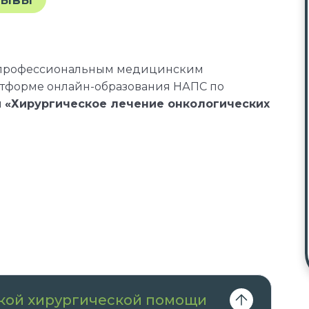
 профессиональным медицинским
атформе онлайн-образования НАПС по
и
«Хирургическое лечение онкологических
сиональные стандарты, квалификационные
онных справочниках по должности,
лификационному требованию к
м, необходимым для исполнения
ской хирургической помощи
вы получаете документы установленного