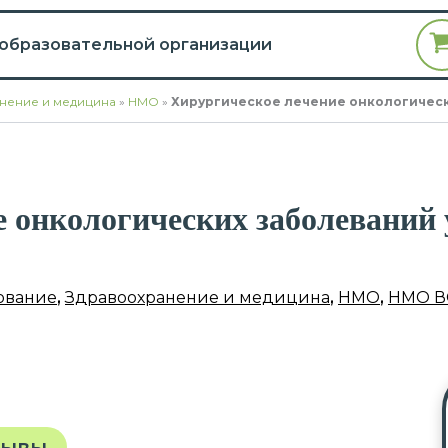
 образовательной организации
нение и медицина
»
НМО
»
Хирургическое лечение онкологическ
 онкологических заболеваний 
ование
,
Здравоохранение и медицина
,
НМО
,
НМО В
зывы