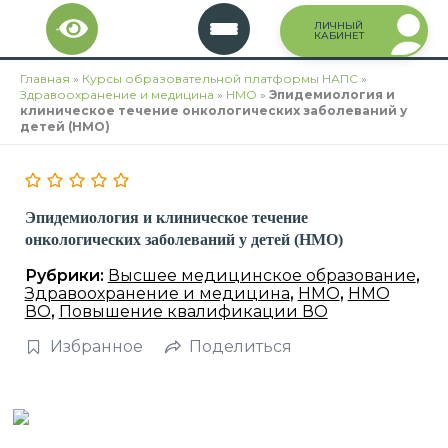
Перейти
ЛИЧНЫЙ
к
КАБИНЕТ
содержимому
Главная
»
Курсы образовательной платформы НАПС
»
Здравоохранение и медицина
»
НМО
»
Эпидемиология и
клиническое течение онкологических заболеваний у
детей (НМО)
Эпидемиология и клиническое течение
онкологических заболеваний у детей (НМО)
Рубрики:
Высшее медицинское образование
,
Здравоохранение и медицина
,
НМО
,
НМО
ВО
,
Повышение квалификации ВО
Избранное
Поделиться