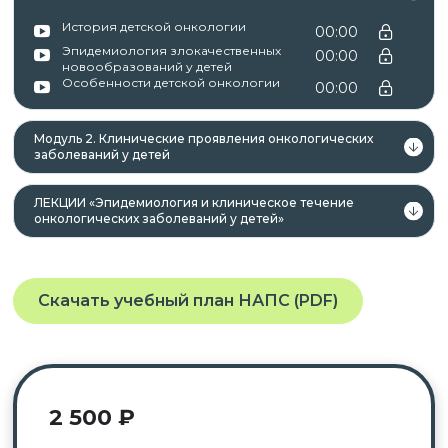
профессии и специальности, или
История детской онкологии
00:00
квалификационному требованию к
Эпидемиология злокачественных
00:00
профессиональным знаниям и навыкам,
новообразований у детей
Особенности детской онкологии
00:00
необходимым для исполнения должностных
обязанностей.
Модуль 2. Клинические проявления онкологических
заболеваний у детей
После успешного окончания обучения вы
ЛЕКЦИИ «Эпидемиология и клиническое течение
онкологических заболеваний у детей»
получаете документы установленного образца в
соответствии с приобретённым курсом:
курс повышения квалификации с
Скачать учебный план НАПС (PDF)
зачислением баллов НМО
→
удостоверение о повышении
квалификации с зачислением баллов
НМО.
2 500
₽