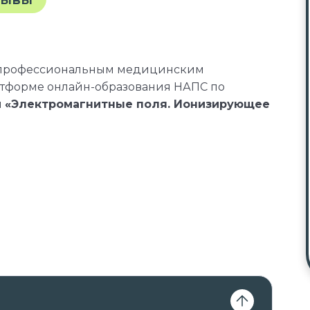
 профессиональным медицинским
атформе онлайн-образования НАПС по
и
«Электромагнитные поля. Ионизирующее
сиональные стандарты, квалификационные
онных справочниках по должности,
лификационному требованию к
м, необходимым для исполнения
вы получаете документы установленного