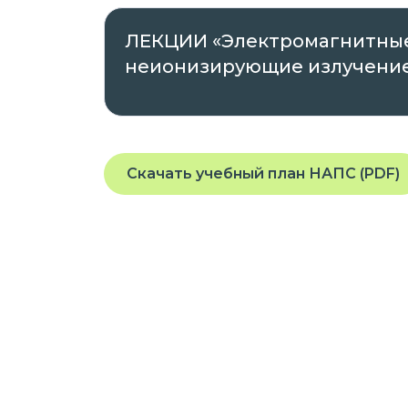
№ Л035-01271-78/00176741, выда
ЛЕКЦИИ «Электромагнитные
Правительства Санкт-Петербурга
неионизирующие излучени
2021 года, срок действия – бесср
№ 4192, выданная Комитетом по 
на основании Распоряжения от 22
Проходить обучение вы можете в любое
Скачать учебный план НАПС (PDF)
планшета или телефона, подключенного
На платформе предоставляется доступ
заданиям, которые помогут вам освоит
квалификацию.
Курс разработан опытными специалис
требованиями и стандартами в облас
Присоединяйтесь к нашей платформе 