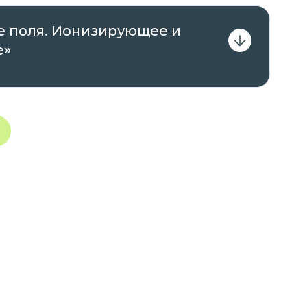
нная Комитетом по образованию
 поля. Ионизирующее и
 на основании Распоряжения от 14 декабря
е»
очно;
образованию Правительства Санкт-Петербурга
 июля 2020 года, срок действия – бессрочно.
 удобное для вас время с ПК, ноутбука,
 к сети Интернет.
 к различным учебным материалам, тестам и
ь материал курсов и повысить
тами в соответствии с современными
ти медицины.
онлайн-образования НАПС и улучшайте свои