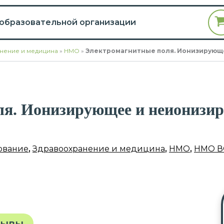
 образовательной организации
нение и медицина
»
НМО
»
Электромагнитные поля. Ионизирующ
ля. Ионизирующее и неионизи
ование
,
Здравоохранение и медицина
,
НМО
,
НМО В
зывы