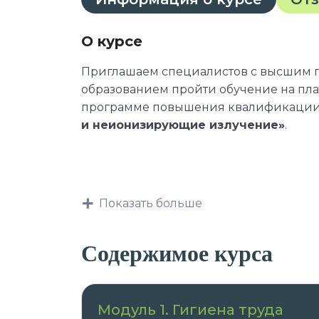
О курсе
Приглашаем специалистов с высшим
образованием пройти обучение на пл
программе повышения квалификаци
и неионизирующие излучение»
.
Данная программа учитывает профес
требования, указанные в квалификаци
Показать больше
профессии и специальности, или ква
профессиональным знаниям и навыка
Содержимое курса
должностных обязанностей.
Модуль 1. Гигиена труда
После успешного окончания обучения 