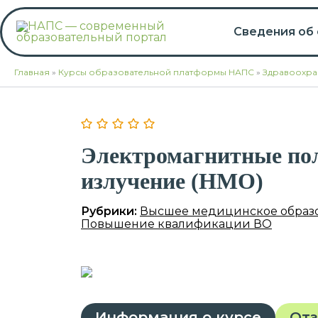
Перейти
к
Сведения об
содержимому
Главная
»
Курсы образовательной платформы НАПС
»
Здравоохра
Электромагнитные по
излучение (НМО)
Рубрики:
Высшее медицинское образ
Повышение квалификации ВО
Информация о курсе
От