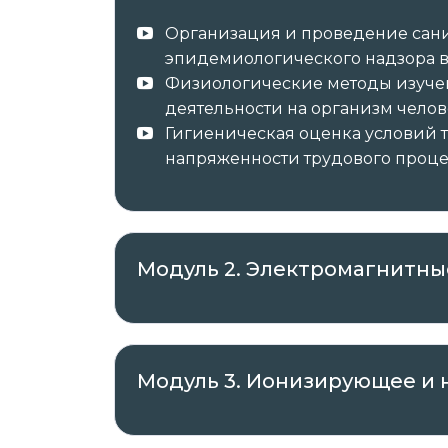
образца в соответствии с приобретённ
Организация и проведение сан
курс повышения квалификации 
эпидемиологического надзора в
о повышении квалификации с з
Физиологические методы изуче
деятельности на организм челов
Гигиеническая оценка условий т
напряженности трудового проце
✓ Документы о пройденном обучении 
✓ Оригиналы документов направляет а
Модуль 2. Электромагнитны
Автор курса —
ООО «Международный 
ИНН 7802703057, ОГРН 1207800017292, ад
Просвещения, д. 15, лит. А, пом. 129-Н.
Модуль 3. Ионизирующее и
Регистрационный номер лицензии на
деятельности: