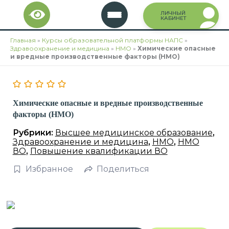
Перейти
ЛИЧНЫЙ
к
КАБИНЕТ
содержимому
Главная
»
Курсы образовательной платформы НАПС
»
Здравоохранение и медицина
»
НМО
»
Химические опасные
и вредные производственные факторы (НМО)
Химические опасные и вредные производственные
факторы (НМО)
Рубрики:
Высшее медицинское образование
,
Здравоохранение и медицина
,
НМО
,
НМО
ВО
,
Повышение квалификации ВО
Избранное
Поделиться