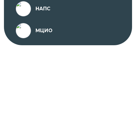
Санкт-Петербурга на основании
НАПС
Распоряжения от 14 декабря 2021 года,
срок действия – бессрочно;
№ 4192, выданная Комитетом по
МЦИО
образованию Правительства Санкт-
Петербурга на основании Распоряжения от
22 июля 2020 года, срок действия –
бессрочно.
Проходить обучение вы можете в любое удобное
для вас время с ПК, ноутбука, планшета или
телефона, подключенного к сети Интернет.
На платформе предоставляется доступ к
различным учебным материалам, тестам и
заданиям, которые помогут вам освоить
материал курсов и повысить квалификацию.