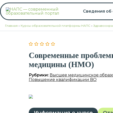
Перейти
к
Сведения об
содержимому
Главная
»
Курсы образовательной платформы НАПС
»
Здравоохра
Современные проблем
медицины (НМО)
Рубрики:
Высшее медицинское образ
Повышение квалификации ВО
Информация о курсе
От