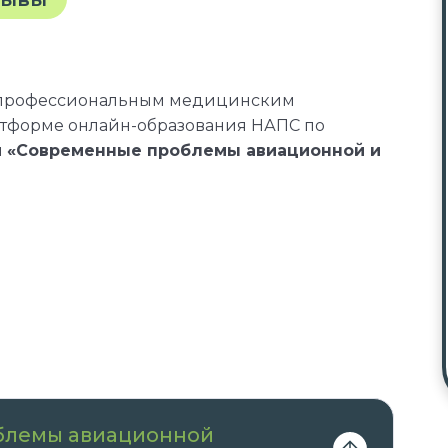
 профессиональным медицинским
атформе онлайн-образования НАПС по
и
«Современные проблемы авиационной и
ональных программ допускаются:
ние и аккредитацию по специальности
дицина;
ование и аккредитацию по специальности
дицина.
облемы авиационной