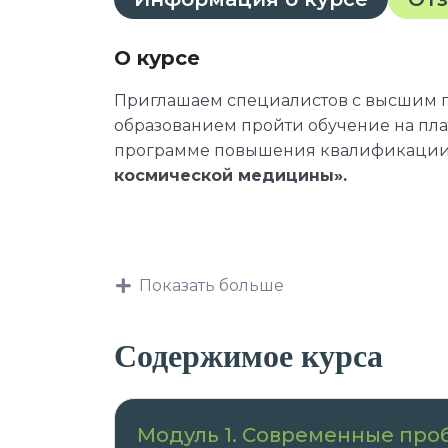
О курсе
Приглашаем специалистов с высшим
образованием пройти обучение на пл
программе повышения квалификаци
космической медицины».
К освоению дополнительных професси
Показать больше
лица, имеющие высшее образова
Содержимое курса
Авиационная и космическая ме
лица, получающие высшее образ
Авиационная и космическая ме
Модуль 1. Современные пр