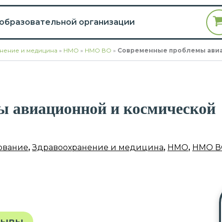
 образовательной организации
нение и медицина
»
НМО
»
НМО ВО
»
Современные проблемы авиа
ы авиационной и космической
ование
,
Здравоохранение и медицина
,
НМО
,
НМО В
зывы