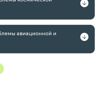
втор курса.
центр инноваций и обучения»
(МЦИО).
блемы авиационной и
рес: 194358, Россия, г. Санкт-Петербург, пр.
 осуществление образовательной
нная Комитетом по образованию
 на основании Распоряжения от 14 декабря
очно;
образованию Правительства Санкт-Петербурга
 июля 2020 года, срок действия – бессрочно.
 удобное для вас время с ПК, ноутбука,