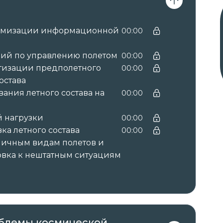
сиональные стандарты, квалификационные
имизации информационной
00:00
онных справочниках по должности,
лификационному требованию к
ций по управлению полетом
00:00
м, необходимым для исполнения
тизации предполетного
00:00
остава
ния летного состава на
00:00
 нагрузки
00:00
вы получаете документы установленного
а летного состава
00:00
ым курсом:
личным видам полетов и
овка к нештатным ситуациям
алификации с зачислением баллов НМО.
регистрируются в системе ФИС ФРДО.
облемы космической