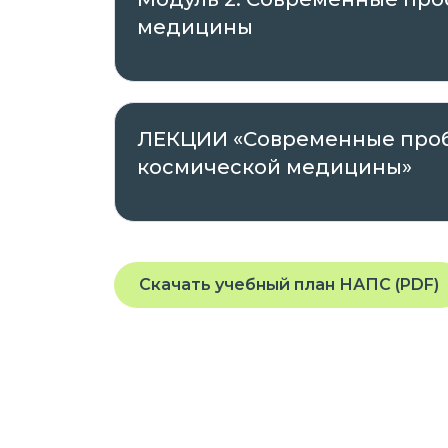
медицины
✓ Оригиналы документов направляет а
Автор курса —
ООО «Международный 
ЛЕКЦИИ «Современные про
ИНН 7802703057, ОГРН 1207800017292, ад
космической медицины»
Просвещения, д. 15, лит. А, пом. 129-Н.
Регистрационный номер лицензии на
деятельности:
№ Л035-01271-78/00176741, выда
Скачать учебный план НАПС (PDF)
Правительства Санкт-Петербурга
2021 года, срок действия – бесср
№ 4192, выданная Комитетом по 
на основании Распоряжения от 22
Проходить обучение вы можете в любое