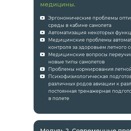
медицины.
Данная программа учитывает профес
Эргономические проблемы опт
требования, указанные в квалификаци
среды в кабине самолета
профессии и специальности, или ква
Автоматизация некоторых функ
профессиональным знаниям и навыка
Медицинские проблемы автома
должностных обязанностей.
контроля за здоровьем летного с
Медицинские вопросы переучива
новые типы самолетов
Проблемы нормирования летной
После успешного окончания обучения 
Психофизиологическая подготовк
образца в соответствии с приобретённ
различных родов авиации к раз
постоянная тренажерная подгот
в полете
удостоверение о повышении кв
✓ Документы о пройденном обучении 
Модуль 2. Современные пр