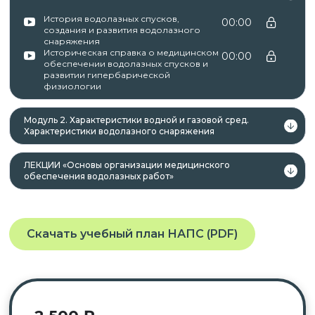
аккредитацию по специальности
История водолазных спусков,
00:00
«Водолазная медицина»;
создания и развития водолазного
лица, получающие высшее образование и
снаряжения
Историческая справка о медицинском
00:00
аккредитацию по специальности
обеспечении водолазных спусков и
развитии гипербарической
«Водолазная медицина».
физиологии
Модуль 2. Характеристики водной и газовой сред.
Характеристики водолазного снаряжения
Данная программа учитывает
профессиональные стандарты,
ЛЕКЦИИ «Основы организации медицинского
квалификационные требования, указанные в
обеспечения водолазных работ»
квалификационных справочниках по должности,
профессии и специальности, или
квалификационному требованию к
Скачать учебный план НАПС (PDF)
профессиональным знаниям и навыкам,
необходимым для исполнения должностных
обязанностей.