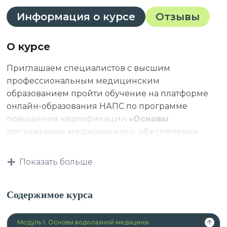
Информация о курсе
Отзывы
О курсе
Приглашаем специалистов с высшим
профессиональным медицинским
образованием пройти обучение на платформе
онлайн-образования НАПС по программе
повышения квалификации
«Основы
организации медицинского обеспечения
водолазных работ».
Показать больше
К освоению дополнительных профессиональных
Содержимое курса
программ допускаются:
лица, имеющие высшее образование и
Модуль 1. Основы водолазной медицины