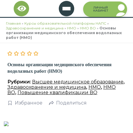
Перейти
ЛИЧНЫЙ
к
КАБИНЕТ
содержимому
Главная
»
Курсы образовательной платформы НАПС
»
Здравоохранение и медицина
»
НМО
»
НМО ВО
»
Основы
организации медицинского обеспечения водолазных
работ (НМО)
Основы организации медицинского обеспечения
водолазных работ (НМО)
Рубрики:
Высшее медицинское образование
,
Здравоохранение и медицина
,
НМО
,
НМО
ВО
,
Повышение квалификации ВО
Избранное
Поделиться