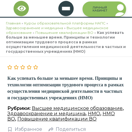
Перейти
ЛИЧНЫЙ
к
КАБИНЕТ
содержимому
Главная
»
Курсы образовательной платформы НАПС
»
Здравоохранение и медицина
»
Высшее медицинское
образование
»
Повышение квалификации ВО
»
Как успевать
больше за меньшее время. Принципы и технологии
оптимизации трудового процесса в рамках
осуществления медицинской деятельности в частных и
государственных учреждениях (НМО)
Как успевать больше за меньшее время. Принципы и
технологии оптимизации трудового процесса в рамках
осуществления медицинской деятельности в частных
и государственных учреждениях (НМО)
Рубрики:
Высшее медицинское образование
,
Здравоохранение и медицина
,
НМО
,
НМО
ВО
,
Повышение квалификации ВО
Избранное
Поделиться