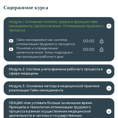
Содержимое курса
К освоению дополнительных профессиональных
Модуль 1. Основные понятия, задачи и функции тайм
программ допускаются:
менеджмента. Целеполагание. Оптимизация трудового
процесса
Тайм-менеджмент как система
00:00
лица, имеющие среднее
оптимизации трудового процесса
Понятие и определение
00:00
профессиональное и (или) высшее
целеполагания. Типы подходов к
организации рабочего дня
образование;
лица, получающие среднее
Модуль 2. Система учета времени рабочего процесса в
профессиональное и (или) высшее
сфере медицины
образование.
Модуль 3. Основные методы в медицинской практике
реализации Тайм-менеджмента
Данная программа учитывает
ЛЕКЦИИ «Как успевать больше за меньшее время.
профессиональные стандарты,
Принципы и технологии оптимизации трудового
процесса в рамках осуществления медицинской
квалификационные требования, указанные в
деятельности в частных и государственных