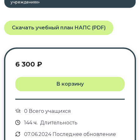
учреждениях»
квалификационных справочниках по должности,
профессии и специальности, или
квалификационному требованию к
профессиональным знаниям и навыкам,
Скачать учебный план НАПС (PDF)
необходимым для исполнения должностных
обязанностей.
6 300
₽
После успешного окончания обучения вы
получаете документы установленного образца в
соответствии с приобретённым курсом:
В корзину
курс повышения квалификации с
зачислением баллов
0 Всего учащихся
НМО →
удостоверение о повышении
квалификации с зачислением баллов
144
ч.
Длительность
НМО.
07.06.2024 Последнее обновление