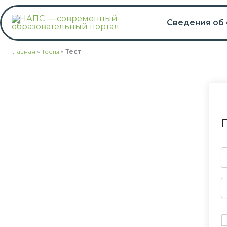
Перейти
к
Сведения об
содержимому
Главная
»
Тесты
»
Тест
П