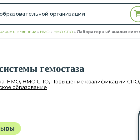
 образовательной организации
нение и медицина
»
НМО
»
НМО СПО
»
Лабораторный анализ сист
системы гемостаза
на
,
НМО
,
НМО СПО
,
Повышение квалификации СПО
кое образование
зывы