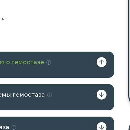
за
я о гемостазе
емы гемостаза
аза