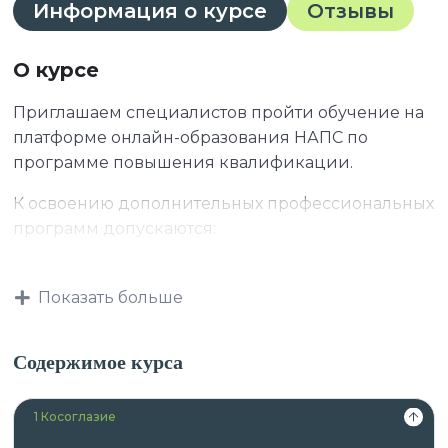
Информация о курсе
Отзывы
О курсе
Приглашаем специалистов пройти обучение на
платформе онлайн-образования НАПС по
программе повышения квалификации.
К освоению дополнительных профессиональных
программ допускаются:
лица, имеющие высшее образование и
аккредитацию;
Показать больше
лица, получающие высшее образование и
аккредитацию.
Содержимое курса
Данная программа учитывает
профессиональные стандарты,
1 Косоглазие
квалификационные требования, указанные в