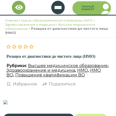
Перейти
ЛИЧНЫЙ
к
КАБИНЕТ
содержимому
Главная
»
Курсы образовательной платформы НАПС
»
Здравоохранение и медицина
»
Высшее медицинское
образование
»
Розацеа от диагностики до чистого лица
(НМО)
Розацеа от диагностики до чистого лица (НМО)
Рубрики:
Высшее медицинское образование
,
Здравоохранение и медицина
,
НМО
,
НМО
ВО
,
Повышение квалификации ВО
Избранное
Поделиться