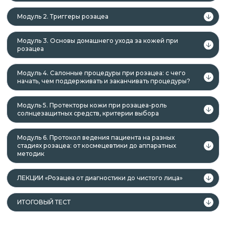
образование;
лица, получающие среднее
Модуль 2. Триггеры розацеа
профессиональное и (или) высшее
образование.
Модуль 3. Основы домашнего ухода за кожей при
розацеа
Модуль 4. Салонные процедуры при розацеа: с чего
начать, чем поддерживать и заканчивать процедуры?
Данная программа учитывает
профессиональные стандарты,
Модуль 5. Протекторы кожи при розацеа-роль
квалификационные требования, указанные в
солнцезащитных средств, критерии выбора
квалификационных справочниках по должности,
профессии и специальности, или
Модуль 6. Протокол ведения пациента на разных
стадиях розацеа: от космецевтики до аппаратных
квалификационному требованию к
методик
профессиональным знаниям и навыкам,
необходимым для исполнения должностных
ЛЕКЦИИ «Розацеа от диагностики до чистого лица»
обязанностей.
ИТОГОВЫЙ ТЕСТ