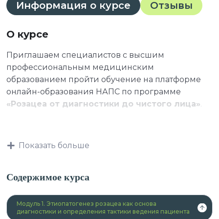
Информация о курсе
Отзывы
О курсе
Приглашаем специалистов с высшим
профессиональным медицинским
образованием пройти обучение на платформе
онлайн-образования НАПС по программе
«Розацеа от диагностики до чистого лица»
.
К освоению дополнительных профессиональных
Показать больше
программ допускаются:
Содержимое курса
лица, имеющие среднее
Модуль 1. Этиопатогенез розацеа как основа
профессиональное и (или) высшее
диагностики и определения тактики ведения пациента