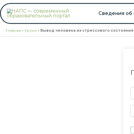
Перейти
к
Сведения об
содержимому
Главная
»
Уроки
»
Вывод человека из стрессового состояния
П