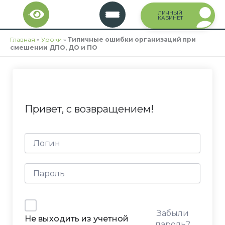
Перейти
ЛИЧНЫЙ
к
КАБИНЕТ
содержимому
Главная
»
Уроки
»
Типичные ошибки организаций при
смешении ДПО, ДО и ПО
Привет, с возвращением!
Забыли
Не выходить из учетной
пароль?