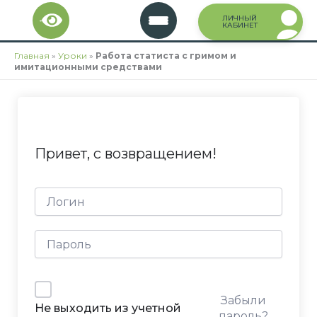
Перейти
ЛИЧНЫЙ
к
КАБИНЕТ
содержимому
Главная
»
Уроки
»
Работа статиста с гримом и
имитационными средствами
Привет, с возвращением!
Забыли
Не выходить из учетной
пароль?