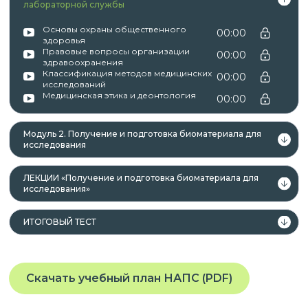
лица, имеющие среднее
лабораторной службы
профессиональное и (или) высшее
Основы охраны общественного
00:00
образование;
здоровья
лица, получающие среднее
Правовые вопросы организации
00:00
здравоохранения
профессиональное и (или) высшее
Классификация методов медицинских
00:00
исследований
образование.
Медицинская этика и деонтология
00:00
Модуль 2. Получение и подготовка биоматериала для
исследования
Данная программа учитывает
профессиональные стандарты,
ЛЕКЦИИ «Получение и подготовка биоматериала для
квалификационные требования, указанные в
исследования»
квалификационных справочниках по должности,
профессии и специальности, или
ИТОГОВЫЙ ТЕСТ
квалификационному требованию к
профессиональным знаниям и навыкам,
необходимым для исполнения должностных
Скачать учебный план НАПС (PDF)
обязанностей.