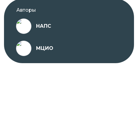
Авторы
Проходить обучение вы можете в любое удобное
для вас время с ПК, ноутбука, планшета или
НАПС
телефона, подключенного к сети Интернет.
МЦИО
На платформе предоставляется доступ к
различным учебным материалам, тестам и
заданиям, которые помогут вам освоить
материал курсов и повысить квалификацию.
Курс разработан опытными специалистами в
соответствии с современными требованиями и
стандартами в области медицины.
Присоединяйтесь к нашей платформе онлайн-
образования НАПС и улучшайте свои
профессиональные навыки в удобном формате