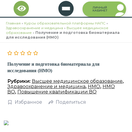
Перейти
ЛИЧНЫЙ
к
КАБИНЕТ
содержимому
Главная
»
Курсы образовательной платформы НАПС
»
Здравоохранение и медицина
»
Высшее медицинское
образование
»
Получение и подготовка биоматериала
для исследования (НМО)
Получение и подготовка биоматериала для
исследования (НМО)
Рубрики:
Высшее медицинское образование
,
Здравоохранение и медицина
,
НМО
,
НМО
ВО
,
Повышение квалификации ВО
Избранное
Поделиться