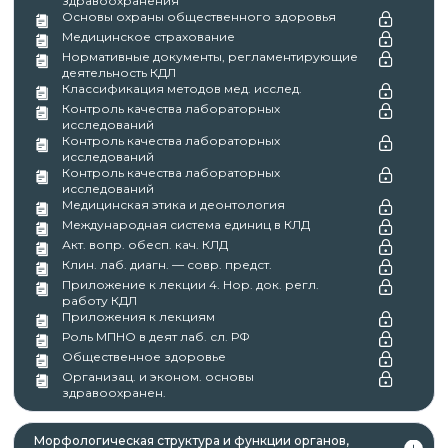
здравоохранения
Основы охраны общественного здоровья
Медицинское страхование
После успешного окончания обучения вы
Нормативные документы, регламентирующие
деятельность КДЛ
получаете документы установленного образца в
Классификация методов мед. исслед.
соответствии с приобретённым курсом:
Контроль качества лабораторных
исследований
удостоверение о повышении
Контроль качества лабораторных
исследований
квалификации.
Контроль качества лабораторных
исследований
Медицинская этика и деонтология
✓ Документы о пройденном обучении
Международная система единиц в КЛД
регистрируются в системе ФИС ФРДО.
Акт. вопр. обесп. кач. КЛД
Клин. лаб. диагн. — совр. предст.
✓ Оригиналы документов направляет автор
Приложение к лекции 4. Нор. док. регл.
работу КДЛ
курса.
Приложения к лекциям
Роль МПНО в деят лаб. сл. РФ
Общественное здоровье
Организац. и эконом. основы
Автор курса —
ООО «Международный центр
здравоохранен.
инноваций и обучения»
(МЦИО).
Морфологическая структура и функции органов,