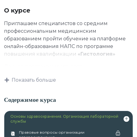
О курсе
Приглашаем специалистов со средним
профессиональным медицинским
образованием пройти обучение на платформе
онлайн-образования НАПС по программе
повышения квалификации
«Гистология»
Данная программа учитывает
профессиональные стандарты,
Показать больше
квалификационные требования, указанные в
квалификационных справочниках по должности,
профессии и специальности, или
Содержимое курса
квалификационному требованию к
профессиональным знаниям и навыкам,
Основы здравоохранения. Организация лабораторной
необходимым для исполнения должностных
службы
обязанностей.
Правовые вопросы организации