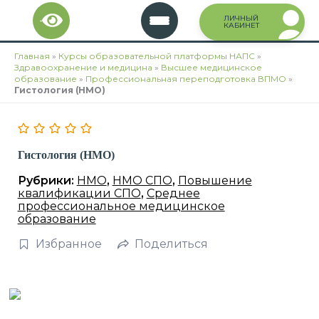
Перейти
ЛИЧНЫЙ
к
КАБИНЕТ
содержимому
Главная
»
Курсы образовательной платформы НАПС
»
Здравоохранение и медицина
»
Высшее медицинское
образование
»
Профессиональная переподготовка ВПМО
»
Гистология (НМО)
Гистология (НМО)
Рубрики:
НМО
,
НМО СПО
,
Повышение
квалификации СПО
,
Среднее
профессиональное медицинское
образование
Избранное
Поделиться