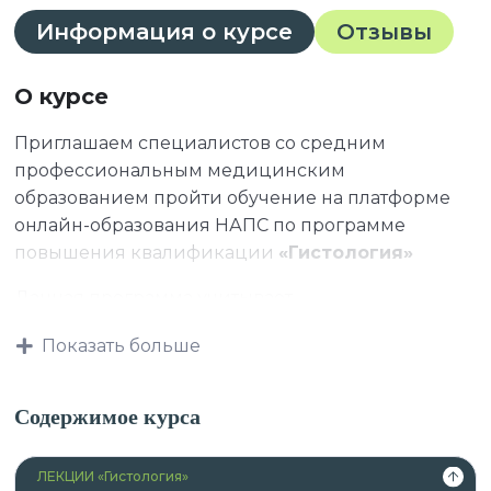
Информация о курсе
Отзывы
О курсе
Приглашаем специалистов со средним
профессиональным медицинским
образованием пройти обучение на платформе
онлайн-образования НАПС по программе
повышения квалификации
«Гистология»
Данная программа учитывает
профессиональные стандарты,
Показать больше
квалификационные требования, указанные в
квалификационных справочниках по должности,
профессии и специальности, или
Содержимое курса
квалификационному требованию к
профессиональным знаниям и навыкам,
ЛЕКЦИИ «Гистология»
необходимым для исполнения должностных