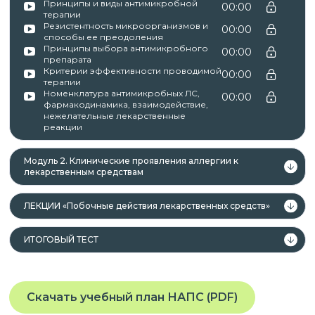
профессиональное и (или) высшее
Принципы и виды антимикробной
00:00
терапии
образование;
Резистентность микроорганизмов и
00:00
лица, получающие среднее
способы ее преодоления
Принципы выбора антимикробного
00:00
профессиональное и (или) высшее
препарата
Критерии эффективности проводимой
образование.
00:00
терапии
Номенклатура антимикробных ЛС,
00:00
фармакодинамика, взаимодействие,
нежелательные лекарственные
реакции
Данная программа учитывает
профессиональные стандарты,
Модуль 2. Клинические проявления аллергии к
квалификационные требования, указанные в
лекарственным средствам
квалификационных справочниках по должности,
профессии и специальности, или
ЛЕКЦИИ «Побочные действия лекарственных средств»
квалификационному требованию к
ИТОГОВЫЙ ТЕСТ
профессиональным знаниям и навыкам,
необходимым для исполнения должностных
обязанностей.
Скачать учебный план НАПС (PDF)