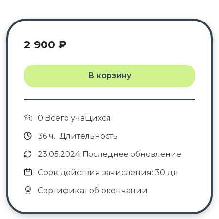
После успешного окончания обучения вы
получаете документы установленного образца в
соответствии с приобретённым курсом:
2 900
₽
курс повышения квалификации с
зачислением баллов НМО
В корзину
→
удостоверение о повышении
квалификации с зачислением баллов
НМО.
0 Всего учащихся
36
ч.
Длительность
✓ Документы о пройденном обучении
23.05.2024 Последнее обновление
регистрируются в системе ФИС ФРДО.
Срок действия зачисления: 30 дн
✓ Оригиналы документов направляет автор
Сертификат об окончании
курса.