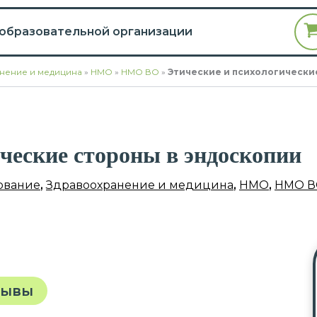
 образовательной организации
нение и медицина
»
НМО
»
НМО ВО
»
Этические и психологически
ческие стороны в эндоскопии
ование
,
Здравоохранение и медицина
,
НМО
,
НМО В
зывы