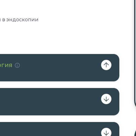
ы в эндоскопии
огия