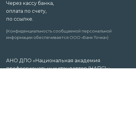
Через кассу банка,
оплата по счету,
по ссылке.
(Конфиденциальность сообщаемой персональной
информации обеспечивается ООО «Банк Точка»)
АНО ДПО «Национальная академия
профессиональных стандартов (НАПС)»:
г. Санкт-Петербург
Р/с 40703810320000007189
ООО «Банк Точка»
К/с 30101810745374525104
БИК 044525104
ИНН 7810914510
ОГРН 1217800033879