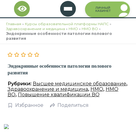
Перейти
ЛИЧНЫЙ
к
КАБИНЕТ
содержимому
Главная
»
Курсы образовательной платформы НАПС
»
Здравоохранение и медицина
»
НМО
»
НМО ВО
»
Эндокринные особенности патологии полового
развития
Эндокринные особенности патологии полового
развития
Рубрики:
Высшее медицинское образование
,
Здравоохранение и медицина
,
НМО
,
НМО
ВО
,
Повышение квалификации ВО
Избранное
Поделиться