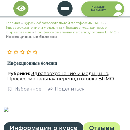
Перейти
ЛИЧНЫЙ
к
КАБИНЕТ
содержимому
Главная
»
Курсы образовательной платформы НАПС
»
Здравоохранение и медицина
»
Высшее медицинское
образование
»
Профессиональная переподготовка ВПМО
»
Инфекционные болезни
Инфекционные болезни
Рубрики:
Здравоохранение и медицина
,
Профессиональная переподготовка ВПМО
Избранное
Поделиться
Информация о курсе
Отзывы