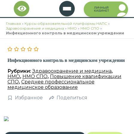
Перейти
ЛИЧНЫЙ
к
КАБИНЕТ
содержимому
Главная
»
Курсы образовательной платформы НАПС
»
Здравоохранение и медицина
»
НМО
»
НМО СПО
»
Инфекционного контроль в медицинском учреждении
Инфекционного контроль в медицинском учреждении
Рубрики:
Здравоохранение и медицина
,
НМО
,
НМО СПО
,
Повышение квалификации
СПО
,
Среднее профессиональное
медицинское образование
Избранное
Поделиться