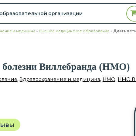
 образовательной организации
нение и медицина
»
Высшее медицинское образование
»
Диагности
е болезни Виллебранда (НМО)
ование
,
Здравоохранение и медицина
,
НМО
,
НМО В
зывы