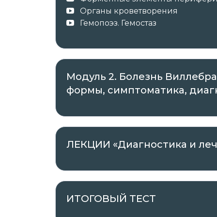
профессиональным знаниям и навыка
Органы кроветворения
должностных обязанностей.
Гемопоэз. Гемостаз
После успешного окончания обучения 
образца в соответствии с приобретённ
Модуль 2. Болезнь Виллебра
формы, симптоматика, диаг
курс повышения квалификации 
о повышении квалификации с з
ЛЕКЦИИ «Диагностика и ле
✓ Документы о пройденном обучении 
✓ Оригиналы документов направляет а
ИТОГОВЫЙ ТЕСТ
Проходить обучение вы можете в любое