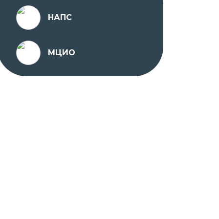
НАПС
МЦИО