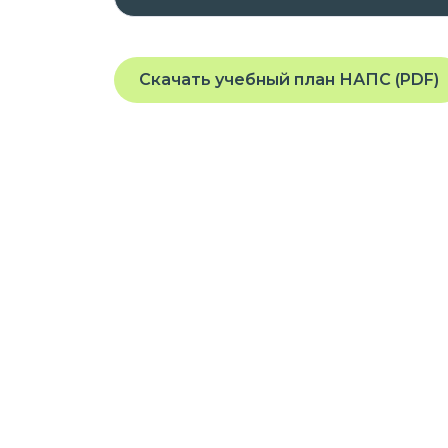
планшета или телефона, подключенного
Скачать учебный план НАПС (PDF)
На платформе предоставляется доступ
заданиям, которые помогут вам освоит
квалификацию.
Курс разработан опытными специалис
требованиями и стандартами в облас
Присоединяйтесь к нашей платформе 
профессиональные навыки в удобном 
Если у вас остались вопросы или вам
можете обратиться к автору курса.