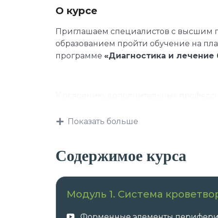
О курсе
Приглашаем специалистов с высшим
образованием пройти обучение на пл
программе
«Диагностика и лечение
К освоению дополнительных професси
Показать больше
лица, имеющие среднее професс
лица, получающие среднее проф
Содержимое курса
Данная программа учитывает профес
Модуль 1. Система кроветво
требования, указанные в квалификаци
профессии и специальности, или ква
Форменные элементы перифери