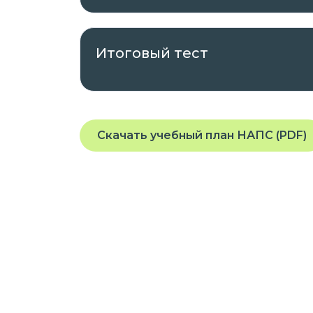
Проходить обучение вы можете в любое
планшета или телефона, подключенного
Итоговый тест
На платформе предоставляется доступ
заданиям, которые помогут вам освоит
квалификацию.
Скачать учебный план НАПС (PDF)
Курс разработан опытными специалис
требованиями и стандартами в облас
Присоединяйтесь к нашей платформе 
профессиональные навыки в удобном 
Если у вас остались вопросы или вам
можете обратиться к автору курса.