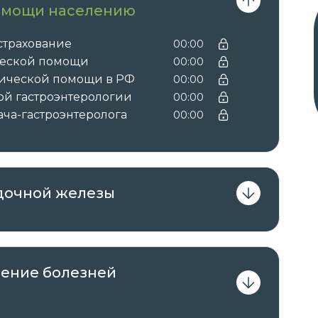
онных справочниках по должности,
омощи населению
лификационному требованию к
м, необходимым для исполнения
страхование
00:00
ческой помощи
00:00
ической помощи в РФ
00:00
ой гастроэнтерологии
00:00
ча-гастроэнтеролога
00:00
вы получаете документы установленного
ым курсом:
с зачислением баллов НМО →
удостоверение
ачислением баллов НМО.
удочной железы
регистрируются в системе ФИС ФРДО.
чение болезней
втор курса.