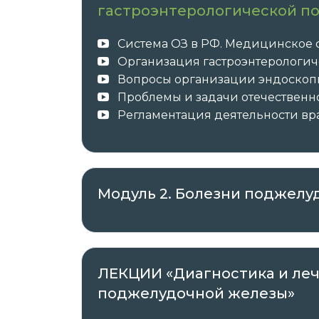
требования, указанные в квалификаци
гастроэнтерологической п
профессии и специальности, или ква
профессиональным знаниям и навыка
Система ОЗ в РФ. Медицинское 
должностных обязанностей.
Организация гастроэнтерологи
Вопросы организации эндоскоп
Проблемы и задачи отечественн
Регламентация деятельности вра
После успешного окончания обучения 
образца в соответствии с приобретённ
курс повышения квалификации 
о повышении квалификации с з
Модуль 2. Болезни поджел
✓ Документы о пройденном обучении 
ЛЕКЦИИ «Диагностика и ле
✓ Оригиналы документов направляет а
поджелудочной железы»