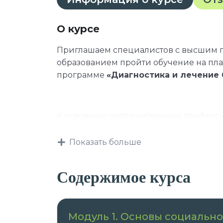
О курсе
Приглашаем специалистов с высшим
образованием пройти обучение на пл
программе
«Диагностика и лечение
К освоению дополнительных професси
Показать больше
лица, имеющие среднее професс
лица, получающие среднее проф
Содержимое курса
Данная программа учитывает профес
Модуль 1. Основы социальн