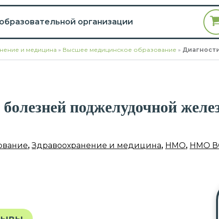
 образовательной организации
нение и медицина
»
Высшее медицинское образование
»
Диагности
 болезней поджелудочной желе
ование
,
Здравоохранение и медицина
,
НМО
,
НМО В
зывы