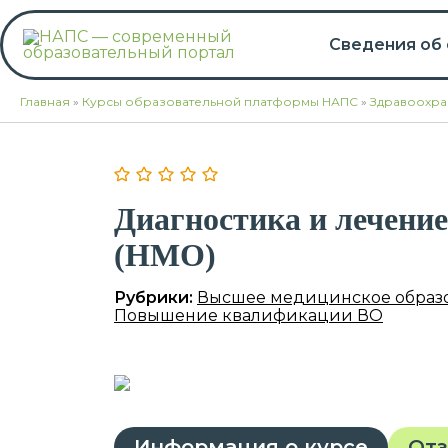
Перейти
к
Сведения об
содержимому
Главная
»
Курсы образовательной платформы НАПС
»
Здравоохра
Диагностика и лечение
(НМО)
Рубрики:
Высшее медицинское образ
Повышение квалификации ВО
Информация о курсе
От