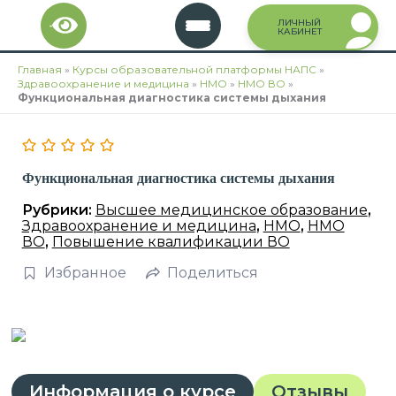
Перейти
ЛИЧНЫЙ
к
КАБИНЕТ
содержимому
Главная
»
Курсы образовательной платформы НАПС
»
Здравоохранение и медицина
»
НМО
»
НМО ВО
»
Функциональная диагностика системы дыхания
Функциональная диагностика системы дыхания
Рубрики:
Высшее медицинское образование
,
Здравоохранение и медицина
,
НМО
,
НМО
ВО
,
Повышение квалификации ВО
Избранное
Поделиться
Информация о курсе
Отзывы