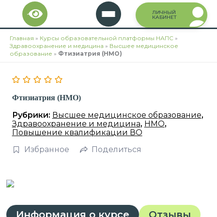
Перейти
ЛИЧНЫЙ
к
КАБИНЕТ
содержимому
Главная
»
Курсы образовательной платформы НАПС
»
Здравоохранение и медицина
»
Высшее медицинское
образование
»
Фтизиатрия (НМО)
Фтизиатрия (НМО)
Рубрики:
Высшее медицинское образование
,
Здравоохранение и медицина
,
НМО
,
Повышение квалификации ВО
Избранное
Поделиться
Информация о курсе
Отзывы