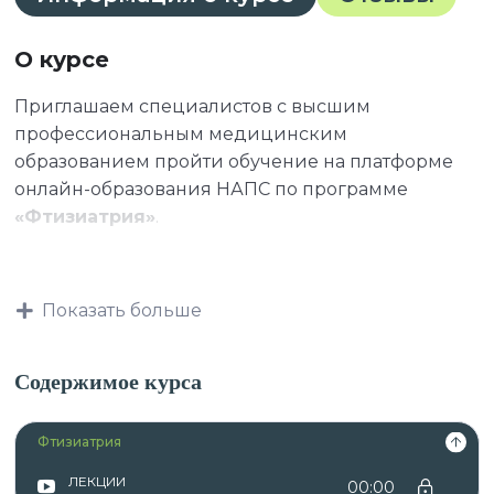
О курсе
Приглашаем специалистов с высшим
профессиональным медицинским
образованием пройти обучение на платформе
онлайн-образования НАПС по программе
«Фтизиатрия»
.
К освоению дополнительных профессиональных
Показать больше
программ допускаются:
Содержимое курса
лица, имеющие среднее
Фтизиатрия
профессиональное и (или) высшее
образование;
ЛЕКЦИИ
00:00