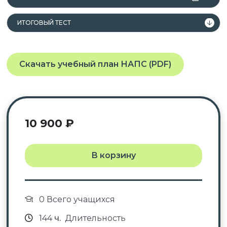
лица, получающие среднее
профессиональное и (или) высшее
ИТОГОВЫЙ ТЕСТ
образование.
Скачать учебный план НАПС (PDF)
Данная программа учитывает
профессиональные стандарты,
квалификационные требования, указанные в
квалификационных справочниках по должности,
10 900
₽
профессии и специальности, или
квалификационному требованию к
профессиональным знаниям и навыкам,
В корзину
необходимым для исполнения должностных
обязанностей.
0 Всего учащихся
144
ч.
Длительность
После успешного окончания обучения вы