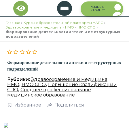
Перейти
ЛИЧНЫЙ
к
КАБИНЕТ
содержимому
Главная
»
Курсы образовательной платформы НАПС
»
Здравоохранение и медицина
»
НМО
»
НМО СПО
»
Формирование деятельности аптеки и ее структурных
подразделений
Формирование деятельности аптеки и ее структурных
подразделений
Рубрики:
Здравоохранение и медицина
,
НМО
,
НМО СПО
,
Повышение квалификации
СПО
,
Среднее профессиональное
медицинское образование
Избранное
Поделиться