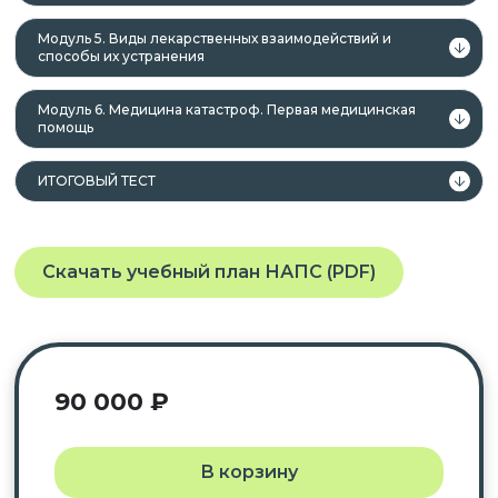
В Комплекс образовательных программ
Модуль 5. Виды лекарственных взаимодействий и
«Фармацевтическая технология»
входят:
способы их устранения
Модуль 6. Медицина катастроф. Первая медицинская
помощь
Курс профессиональной переподготовки.
Курс повышения квалификации.
ИТОГОВЫЙ ТЕСТ
Курс тематического усовершенствования.
Курс с зачислением Баллов НМО.
Скачать учебный план НАПС (PDF)
После успешного окончания обучения вы
получаете документы установленного образца в
соответствии с приобретённым курсом:
90 000
₽
В корзину
курс профессиональной переподготовки