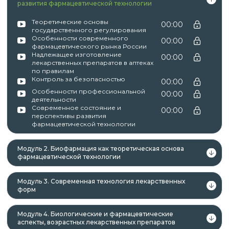
профессиональное и (или) высшее
развития фармацевтической технологии
образование;
Теоретические основы
00:00
лица, получающие среднее
государственного регулирования
профессиональное и (или) высшее
Особенности современного
00:00
фармацевтического рынка России
образование.
Надлежащее изготовление
00:00
лекарственных препаратов в аптеках
по правилам
Контроль за безопасностью
00:00
Особенности профессиональной
00:00
Данная программа учитывает
деятельности
Современное состояние и
профессиональные стандарты,
00:00
перспективы развития
квалификационные требования, указанные в
фармацевтической технологии
квалификационных справочниках по должности,
профессии и специальности, или
Модуль 2. Биофармация как теоретическая основа
фармацевтической технологии
квалификационному требованию к
профессиональным знаниям и навыкам,
Модуль 3. Современная технология лекарственных
необходимым для исполнения должностных
форм
обязанностей.
Модуль 4. Биологические и фармацевтические
аспекты, возрастных лекарственных препаратов