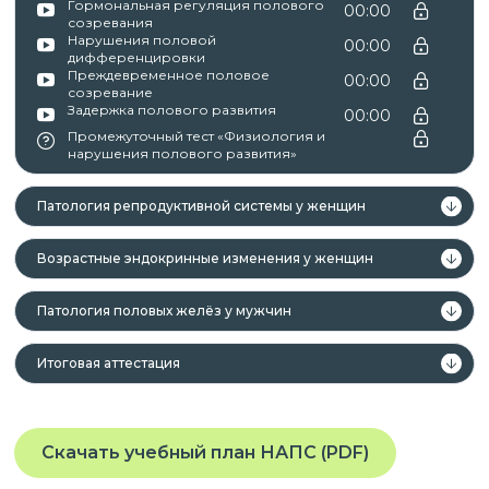
аккредитацию по специальности
Гормональная регуляция полового
00:00
созревания
эндокринология;
Нарушения половой
00:00
лица, получающие высшее образование и
дифференцировки
Преждевременное половое
00:00
аккредитацию по специальности
созревание
Задержка полового развития
эндокринология.
00:00
Промежуточный тест «Физиология и
нарушения полового развития»
Патология репродуктивной системы у женщин
Данная программа учитывает
профессиональные стандарты,
Возрастные эндокринные изменения у женщин
квалификационные требования, указанные в
квалификационных справочниках по должности,
Патология половых желёз у мужчин
профессии и специальности, или
квалификационному требованию к
Итоговая аттестация
профессиональным знаниям и навыкам,
необходимым для исполнения должностных
обязанностей.
Скачать учебный план НАПС (PDF)