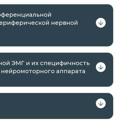
фференциальной
периферической нервной
ной ЭМГ и их специфичность
 нейромоторного аппарата