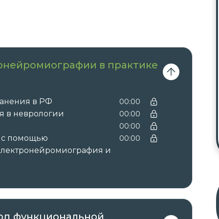
онейромиографии в практике
анения в РФ
00:00
я в неврологии
00:00
00:00
 с помощью
00:00
Электронейромиография и
тод функциональной