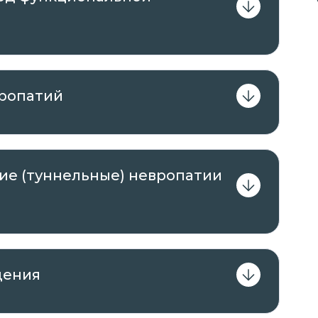
вропатий
е (туннельные) невропатии
дения