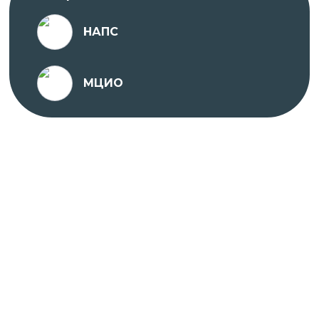
НАПС
Проходить обучение вы можете в любое удобное
для вас время с ПК, ноутбука, планшета или
телефона, подключенного к сети Интернет.
МЦИО
На платформе предоставляется доступ к
различным учебным материалам, тестам и
заданиям, которые помогут вам освоить
материал курсов и повысить квалификацию.
Курс разработан опытными специалистами в
соответствии с современными требованиями и
стандартами в области медицины.