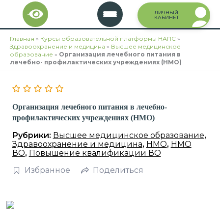
Перейти
ЛИЧНЫЙ
к
КАБИНЕТ
содержимому
Главная
»
Курсы образовательной платформы НАПС
»
Здравоохранение и медицина
»
Высшее медицинское
образование
»
Организация лечебного питания в
лечебно- профилактических учреждениях (НМО)
Организация лечебного питания в лечебно-
профилактических учреждениях (НМО)
Рубрики:
Высшее медицинское образование
,
Здравоохранение и медицина
,
НМО
,
НМО
ВО
,
Повышение квалификации ВО
Избранное
Поделиться