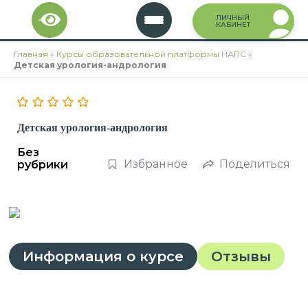
Перейти
ЛИЧНЫЙ
к
КАБИНЕТ
содержимому
Главная
»
Курсы образовательной платформы НАПС
»
Детская урология-андрология
Детская урология-андрология
Без
Избранное
Поделиться
рубрики
Информация о курсе
Отзывы