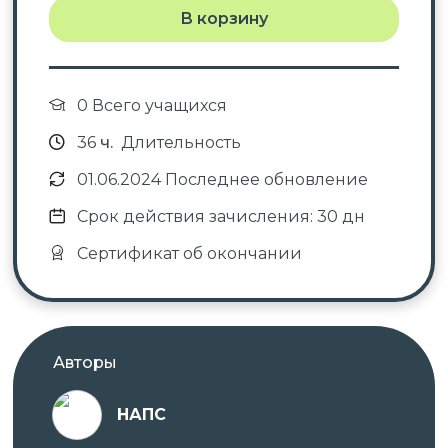
получаете документы установленного образца в
В корзину
соответствии с приобретённым курсом:
курс повышения квалификации с
зачислением баллов НМО
0 Всего учащихся
→
удостоверение о повышении
36
ч.
Длительность
квалификации с зачислением баллов
НМО.
01.06.2024 Последнее обновление
Срок действия зачисления: 30 дн
Сертификат об окончании
✓ Документы о пройденном обучении
регистрируются в системе ФИС ФРДО.
✓ Оригиналы документов направляет автор
курса.
Авторы
НАПС
Проходить обучение вы можете в любое удобное